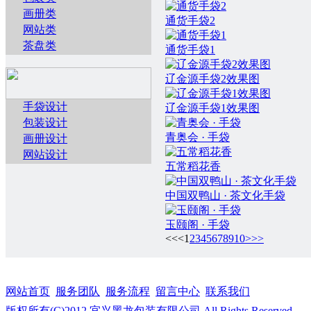
画册类
通货手袋2
网站类
茶盘类
通货手袋1
辽金源手袋2效果图
手袋设计
辽金源手袋1效果图
包装设计
青奥会 · 手袋
画册设计
网站设计
五常稻花香
中国双鸭山 · 茶文化手袋
玉颐阁 · 手袋
<<
<
1
2
3
4
5
6
7
8
9
10
>
>>
网站首页
服务团队
服务流程
留言中心
联系我们
版权所有(C)2012 宜兴黑龙包装有限公司 All Rights Reserved.